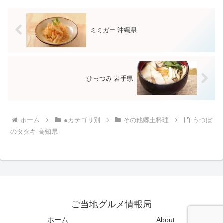
ミミガー 沖縄県
ひっつみ 岩手県
ホーム
●カテゴリ別
その他郷土料理
うつぼ
のタタキ 高知県
ご当地グルメ情報局
ホーム
About