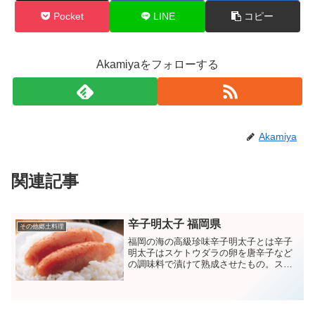
Pocket
LINE
コピー
Akamiyaをフォローする
Akamiya
関連記事
辛子明太子 福岡県
その他郷土料理
福岡の海の高級珍味辛子明太子とは辛子
明太子はスケトウダラの卵を唐辛子など
の調味料で漬けて熟成させたもの。スケ
トウダラ自体はオホーツク海などの北で
漁獲されるのですが、九州で浸透してい
るのは、朝鮮の方から日本で最初に製法
が伝わった土地だから。今...