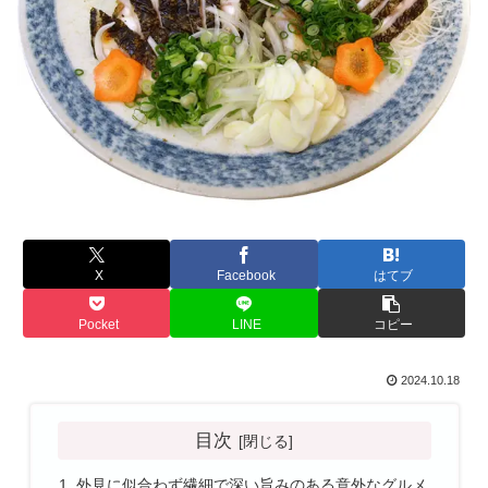
X
Facebook
はてブ
Pocket
LINE
コピー
2024.10.18
目次
外見に似合わず繊細で深い旨みのある意外なグルメ