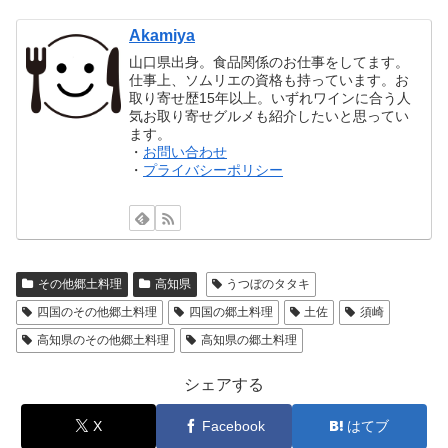
Akamiya
山口県出身。食品関係のお仕事をしてます。
仕事上、ソムリエの資格も持っています。お
取り寄せ歴15年以上。いずれワインに合う人
気お取り寄せグルメも紹介したいと思ってい
ます。
・
お問い合わせ
・
プライバシーポリシー
その他郷土料理
高知県
うつぼのタタキ
四国のその他郷土料理
四国の郷土料理
土佐
須崎
高知県のその他郷土料理
高知県の郷土料理
シェアする
X
Facebook
はてブ