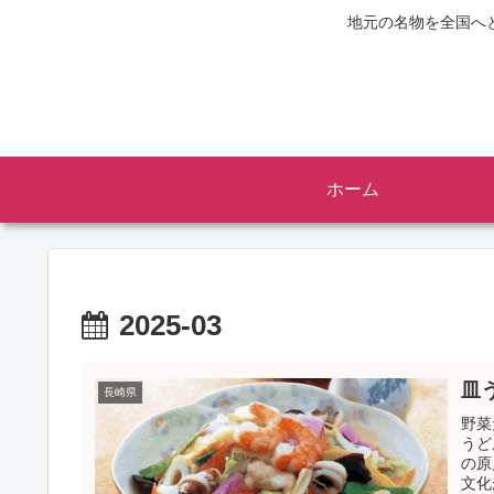
地元の名物を全国へ
ホーム
2025-03
皿
長崎県
野菜
うど
の原
文化