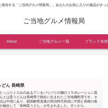
と発信する「ご当地グルメ情報局」。あなたのお気に入りの逸品がきっ
ご当地グルメ情報局
About
ご当地グルメ一覧
ブランド食材
うどん 長崎県
たっぷりトロみのあるアンをパリパリの麺のコラボレーション皿
んとは皿うどんは長崎県で独自に生まれたご当地麺料理です。そ
点は中国にあり、鎖国解禁直後の明治時代初頭に中国と長崎の食
が融合して「長崎皿うどん」が生まれました。古くから...