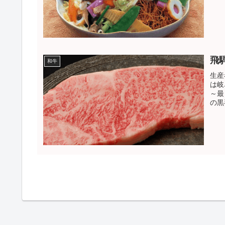
飛
和牛
生産
は岐
～最
の黒