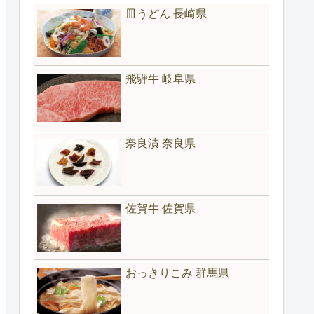
皿うどん 長崎県
飛騨牛 岐阜県
奈良漬 奈良県
佐賀牛 佐賀県
おっきりこみ 群馬県