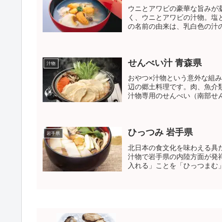
ウニとアワビの豪華な旨みが
く、ウニとアワビの汁物。塩
の名前の由来は、乳白色の汁の
せんべい汁 青森県
汁物
おやつ×汁物という意外な組
辺の郷土料理です。肉、魚介
汁物専用のせんべい（南部せん
ひっつみ 岩手県
岩手県
北日本の食文化を味わえる具
汁物で岩手県の内陸方面が発
入れる」ことを「ひっつまむ」