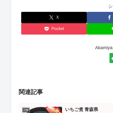
シ
X
Pocket
Akami
関連記事
いちご煮 青森県
汁物