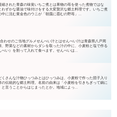
凝縮された青森の味覚いちご煮とは果物の苺を使った煮物ではな
とわずかな醤油で味付けをする大変贅沢な郷土料理です。いちご煮
中に沈む黄金色のウニが「朝靄に霞むの野苺」...
み合わせのご当地グルメせんべい汁とはせんべい汁は青森県八戸周
類、野菜などの素材からダシを取った汁の中に、小麦粉と塩で作る
べい）を割って入れて食べます。せんべいは...
だくさんな汁物ひっつみとはひっつみは、小麦粉で作った団子入り
祥の伝統的な郷土料理。名前の由来は「小麦粉を引きちぎって鍋に
と言うことからはじまったとか。地域によっ...