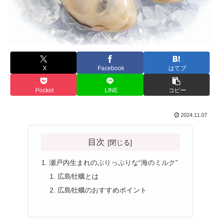
X
Facebook
はてブ
Pocket
LINE
コピー
2024.11.07
目次
瀬戸内生まれのぷりっぷりな“海のミルク”
広島牡蠣とは
広島牡蠣のおすすめポイント