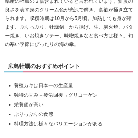
県産の牡蠣の２倍含まれていると言われています。鮮度の
良さを表す身のクリーム色が光沢で輝き、食欲が掻き立て
られます。収穫時期は10月から5月頃。加熱しても身が縮
まず、ぷりっぷり。牡蠣鍋、から揚げ、生、炭火焼、バタ
ー焼き、いお焼きソテー、味噌焼きなど食べ方は様々。旬
の寒い季節にぴったりの海の幸。
広島牡蠣のおすすめポイント
養殖カキは日本一の生産量
独特の甘み＋疲労回復→グリコーゲン
栄養価が高い
ぷりっぷりの食感
料理方法は様々なバリエーションがある