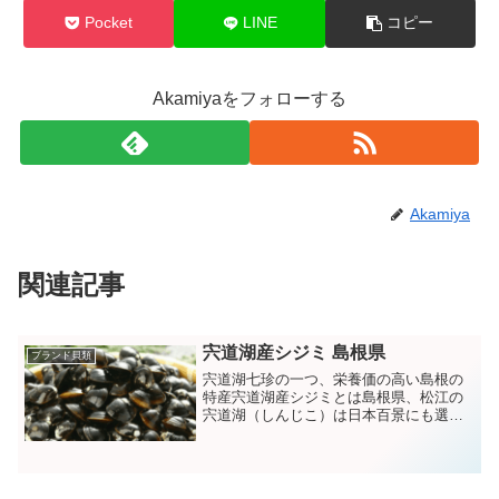
Pocket
LINE
コピー
Akamiyaをフォローする
Akamiya
関連記事
宍道湖産シジミ 島根県
ブランド貝類
宍道湖七珍の一つ、栄養価の高い島根の
特産宍道湖産シジミとは島根県、松江の
宍道湖（しんじこ）は日本百景にも選ば
れており、日本海の海水と中国山地の淡
水が入り混じる珍しい湖です。有数の水
鳥の渡来地に象徴されるように魚介類豊
富な漁場となっています。...