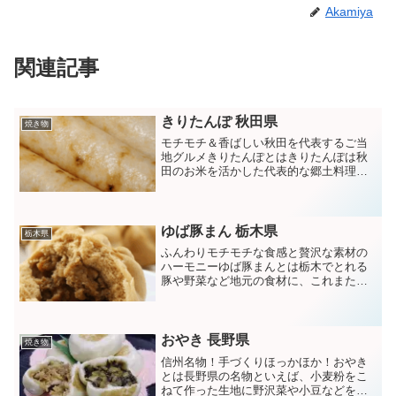
Akamiya
関連記事
きりたんぽ 秋田県
焼き物
モチモチ＆香ばしい秋田を代表するご当
地グルメきりたんぽとはきりたんぽは秋
田のお米を活かした代表的な郷土料理。
「きりたんぽ」という言葉は、食べやす
く切った時の名称で、焼く前の正式名称
は「たんぽ」。木の棒に潰した米を巻き
つけてチクワのような形に...
ゆば豚まん 栃木県
栃木県
ふんわりモチモチな食感と贅沢な素材の
ハーモニーゆば豚まんとは栃木でとれる
豚や野菜など地元の食材に、これまた栃
木で有名な「ゆば」を練り込んで皮にし
た日光新名物の豚まん。食べ応えがあ
り、モチモチした食感がたまりません。
ゆば豚まんのおすすめポイン...
おやき 長野県
焼き物
信州名物！手づくりほっかほか！おやき
とは長野県の名物といえば、小麦粉をこ
ねて作った生地に野沢菜や小豆などを入