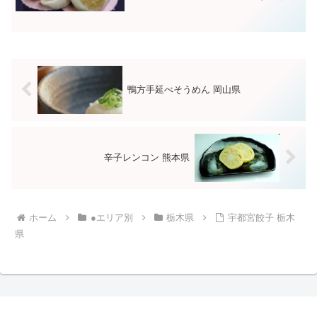
れた手づくりほっかほかの信州名物おや
き。どこの観光地に行ってもおやきの露
店があるほど、ご当地グルメとしては有
名な一品です。お餅のよう...
鴨方手延べそうめん 岡山県
辛子レンコン 熊本県
ホーム
●エリア別
栃木県
宇都宮餃子 栃木
県