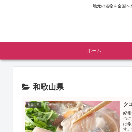
地元の名物を全国へ
ホーム
和歌山県
ク
和歌山県
紀州
つに
は希
す。