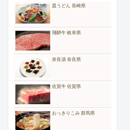
皿うどん 長崎県
飛騨牛 岐阜県
奈良漬 奈良県
佐賀牛 佐賀県
おっきりこみ 群馬県