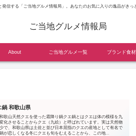
と発信する「ご当地グルメ情報局」。あなたのお気に入りの逸品がきっ
ご当地グルメ情報局
About
ご当地グルメ一覧
ブランド食材
エ鍋 和歌山県
和歌山天然クエを使った霜降り鍋クエ鍋とはクエは体の模様を九
変化させることからクエ（九絵）と呼ばれています。実は天然物
少で、和歌山県は土佐と並び日本屈指のクエの産地として有名で
鍋が恋しくなる冬にクエも旬をむえることから、この地...