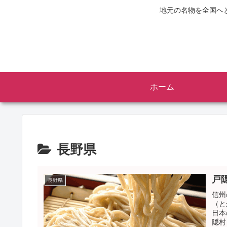
地元の名物を全国へ
ホーム
長野県
戸
長野県
信州
（と
日本
隠村