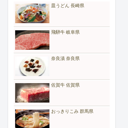
皿うどん 長崎県
飛騨牛 岐阜県
奈良漬 奈良県
佐賀牛 佐賀県
おっきりこみ 群馬県