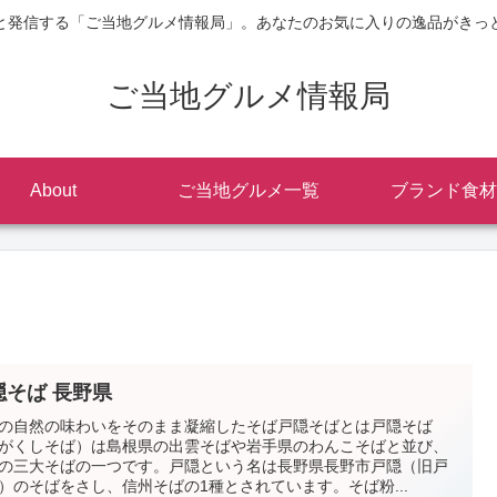
と発信する「ご当地グルメ情報局」。あなたのお気に入りの逸品がきっ
ご当地グルメ情報局
About
ご当地グルメ一覧
ブランド食材
隠そば 長野県
の自然の味わいをそのまま凝縮したそば戸隠そばとは戸隠そば
がくしそば）は島根県の出雲そばや岩手県のわんこそばと並び、
の三大そばの一つです。戸隠という名は長野県長野市戸隠（旧戸
）のそばをさし、信州そばの1種とされています。そば粉...