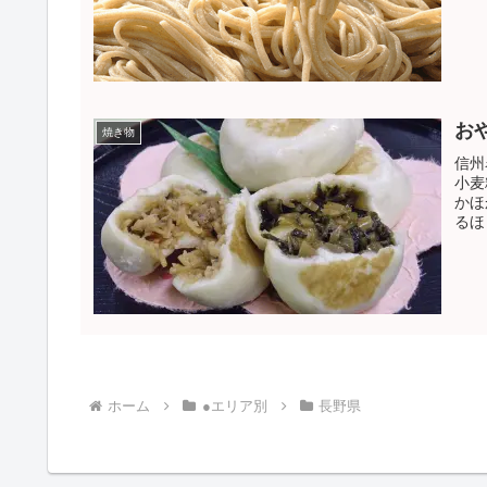
お
焼き物
信州
小麦
かほ
るほ
ホーム
●エリア別
長野県