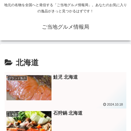
地元の名物を全国へと発信する「ご当地グルメ情報局」。あなたのお気に入り
の逸品がきっと見つかるはずです！
ご当地グルメ情報局
北海道
鮭児 北海道
ブランド魚介
2024.10.18
石狩鍋 北海道
北海道