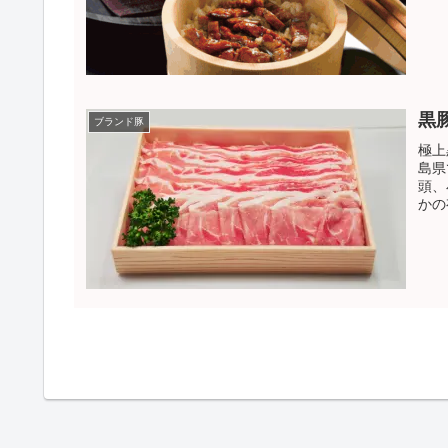
黒
ブランド豚
極上
島県
頭、
かの