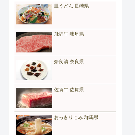
皿うどん 長崎県
飛騨牛 岐阜県
奈良漬 奈良県
佐賀牛 佐賀県
おっきりこみ 群馬県