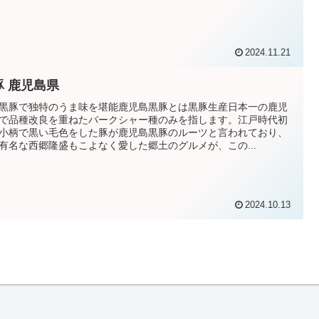
2024.11.21
豚 鹿児島県
黒豚で独特のうま味を堪能鹿児島黒豚とは黒豚生産日本一の鹿児
で品種改良を重ねたバークシャー種のみを指します。江戸時代初
小柄で黒い毛色をした豚が鹿児島黒豚のルーツと言われており、
有名な西郷隆盛もこよなく愛した郷土のグルメが、この...
2024.10.13