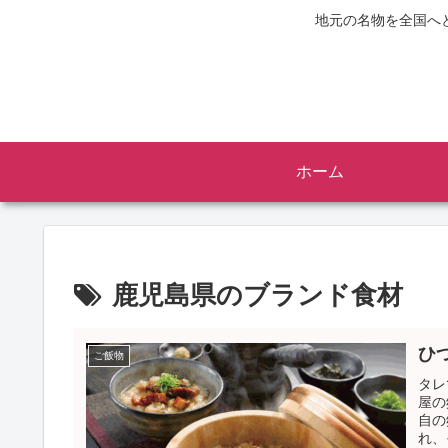
地元の名物を全国へ
ホーム
鹿児島県のブランド食材
ひ
ご飯物
タレ
屋の
自の
れ、