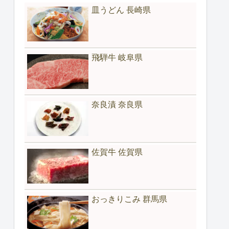
皿うどん 長崎県
飛騨牛 岐阜県
奈良漬 奈良県
佐賀牛 佐賀県
おっきりこみ 群馬県