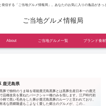
と発信する「ご当地グルメ情報局」。あなたのお気に入りの逸品がきっ
ご当地グルメ情報局
About
ご当地グルメ一覧
ブランド食材
豚 鹿児島県
黒豚で独特のうま味を堪能鹿児島黒豚とは黒豚生産日本一の鹿児
で品種改良を重ねたバークシャー種のみを指します。江戸時代初
小柄で黒い毛色をした豚が鹿児島黒豚のルーツと言われており、
有名な西郷隆盛もこよなく愛した郷土のグルメが、この...