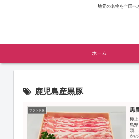
地元の名物を全国へ
ホーム
鹿児島産黒豚
黒
ブランド豚
極上
島県
頭、
かの