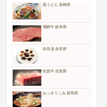
皿うどん 長崎県
飛騨牛 岐阜県
奈良漬 奈良県
佐賀牛 佐賀県
おっきりこみ 群馬県