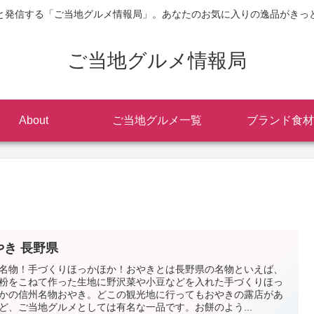
と発信する「ご当地グルメ情報局」。あなたのお気に入りの逸品がきっ
ご当地グルメ情報局
About
ご当地グルメ一覧
ブランド食材
やき 長野県
名物！手づくりほっかほか！おやきとは長野県の名物といえば、
粉をこねて作った生地に野沢菜や小豆などを入れた手づくりほっ
かの信州名物おやき。どこの観光地に行ってもおやきの露店があ
ど、ご当地グルメとしては有名な一品です。お餅のよう...