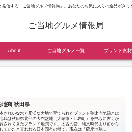
と発信する「ご当地グルメ情報局」。あなたのお気に入りの逸品がきっ
ご当地グルメ情報局
About
ご当地グルメ一覧
ブランド食材
内地鶏 秋田県
本きれいな水と肥沃な大地で育てられたブランド鶏比内地鶏とは
地鶏は秋田県北部の大館盆地（大館市・比内町）を中心に古くか
育されてきたブランド地鶏です。太古の昔、縄文時代より前から
していたと言われる日本固有の種で、現在は「薩摩地鶏...