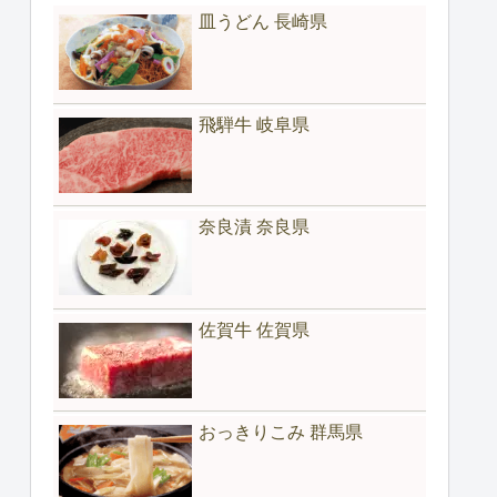
皿うどん 長崎県
飛騨牛 岐阜県
奈良漬 奈良県
佐賀牛 佐賀県
おっきりこみ 群馬県