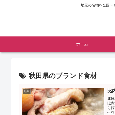
地元の名物を全国へ
ホーム
秋田県のブランド食材
比
地鶏
北日
比内
ら飼
生存