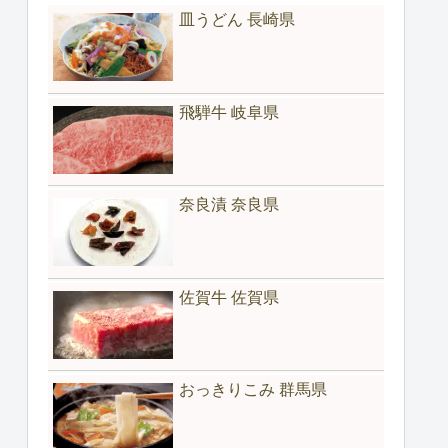
皿うどん 長崎県
飛騨牛 岐阜県
奈良漬 奈良県
佐賀牛 佐賀県
おっきりこみ 群馬県