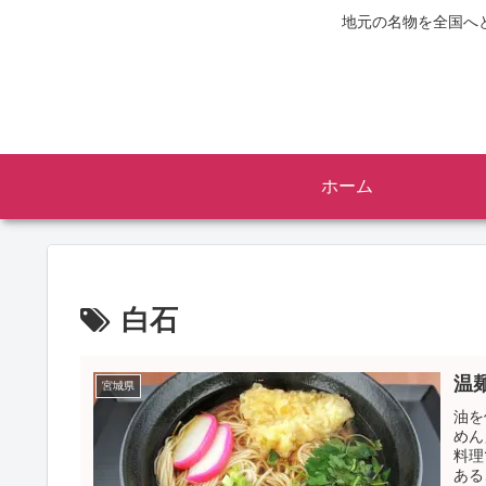
地元の名物を全国へ
ホーム
白石
温
宮城県
油を
めん
料理
ある