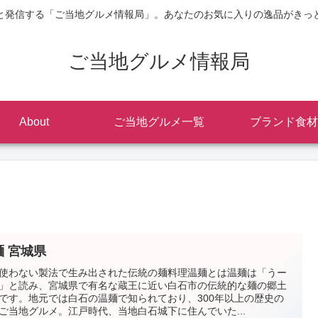
と発信する「ご当地グルメ情報局」。あなたのお気に入りの逸品がきっ
ご当地グルメ情報局
About
ご当地グルメ一覧
ブランド食材
麺 宮城県
使わない製法で生み出された伝統の麺料理温麺とは温麺は「うー
」と読み、宮城県で有名な蔵王に近い白石市の伝統的な麺の郷土
です。地元では白石の温麺で知られており、300年以上の歴史の
ご当地グルメ。江戸時代、当地白石城下に住んでいた...