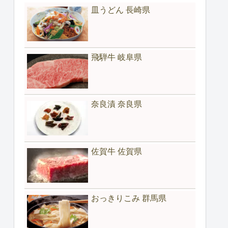
皿うどん 長崎県
飛騨牛 岐阜県
奈良漬 奈良県
佐賀牛 佐賀県
おっきりこみ 群馬県