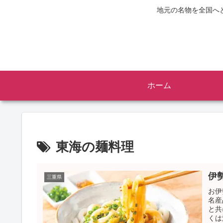
地元の名物を全国へ
ホーム
東海の麺料理
伊
三重県
お伊
名産
と共
くは