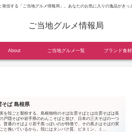
と発信する「ご当地グルメ情報局」。あなたのお気に入りの逸品がきっ
ご当地グルメ情報局
About
ご当地グルメ一覧
ブランド食材
雲そば 島根県
実を殻ごと製粉する、島根独特のそば出雲そばとは出雲そばは長
の戸隠そばや岩手県のわんこそばと並び、日本の三大そばの一つ
。普通のそばより若干黒っぽいのが特徴で、その黒さはそばの実
ごと挽いているから。殻にはタンパク質、ビタミン、ミ...