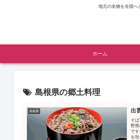
地元の名物を全国へ
ホーム
島根県の郷土料理
出
島根県
そば
野県
です
を殻