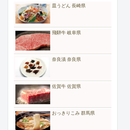
皿うどん 長崎県
飛騨牛 岐阜県
奈良漬 奈良県
佐賀牛 佐賀県
おっきりこみ 群馬県