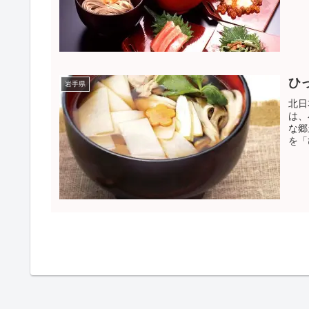
ひ
岩手県
北日
は、
な郷
を「