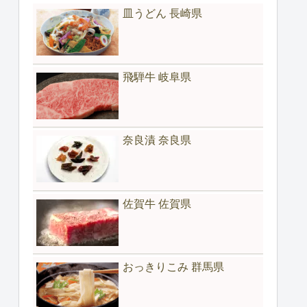
皿うどん 長崎県
飛騨牛 岐阜県
奈良漬 奈良県
佐賀牛 佐賀県
おっきりこみ 群馬県