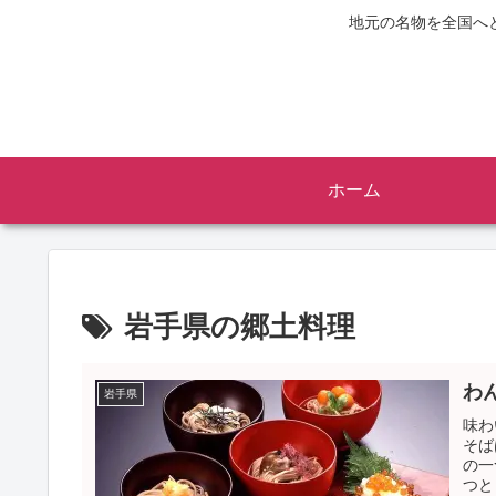
地元の名物を全国へ
ホーム
岩手県の郷土料理
わ
岩手県
味わ
そば
の一
つと