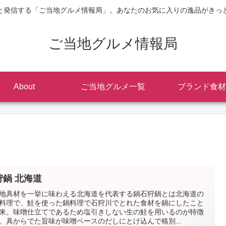
と発信する「ご当地グルメ情報局」。あなたのお気に入りの逸品がきっ
ご当地グルメ情報局
About
ご当地グルメ一覧
ブランド食材
狩鍋 北海道
地具材を一挙に味わえる北海道を代表する鍋石狩鍋とは北海道の
料理で、鮭を使った鍋料理で石狩川でとれた食材を鍋にしたこと
来。味噌仕立てであるため塩引きしない生の鮭を用いるのが特徴
。具からでた旨味が味噌ベースのだしにとけ込んで格別...