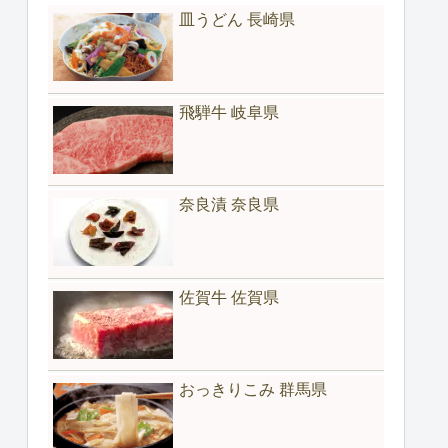
皿うどん 長崎県
飛騨牛 岐阜県
奈良漬 奈良県
佐賀牛 佐賀県
おっきりこみ 群馬県