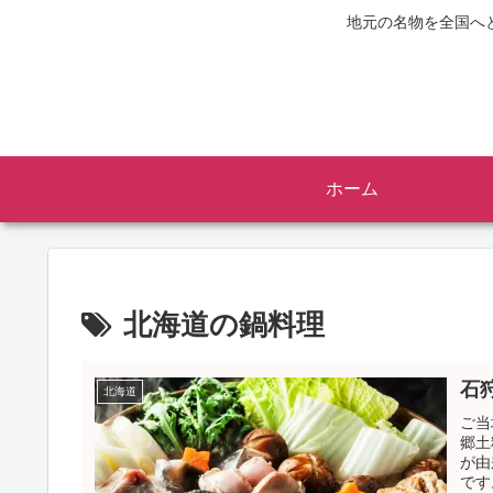
地元の名物を全国へ
ホーム
北海道の鍋料理
石
北海道
ご当
郷土
が由
です