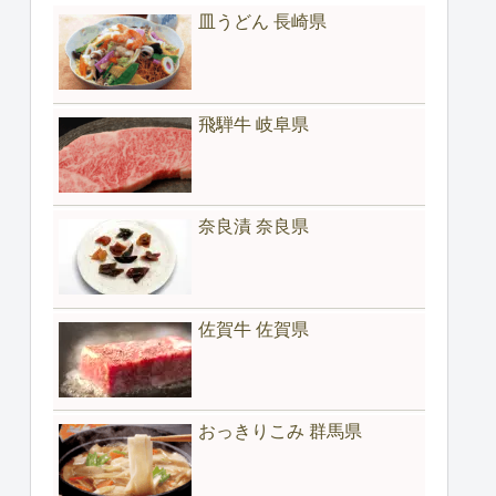
皿うどん 長崎県
飛騨牛 岐阜県
奈良漬 奈良県
佐賀牛 佐賀県
おっきりこみ 群馬県