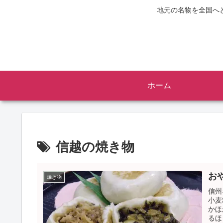
地元の名物を全国へ
ホーム
信越の焼き物
お
焼き物
信州
小麦
かほ
るほ