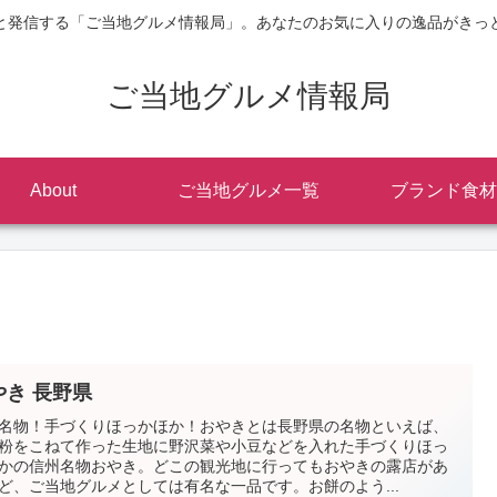
と発信する「ご当地グルメ情報局」。あなたのお気に入りの逸品がきっ
ご当地グルメ情報局
About
ご当地グルメ一覧
ブランド食材
やき 長野県
名物！手づくりほっかほか！おやきとは長野県の名物といえば、
粉をこねて作った生地に野沢菜や小豆などを入れた手づくりほっ
かの信州名物おやき。どこの観光地に行ってもおやきの露店があ
ど、ご当地グルメとしては有名な一品です。お餅のよう...