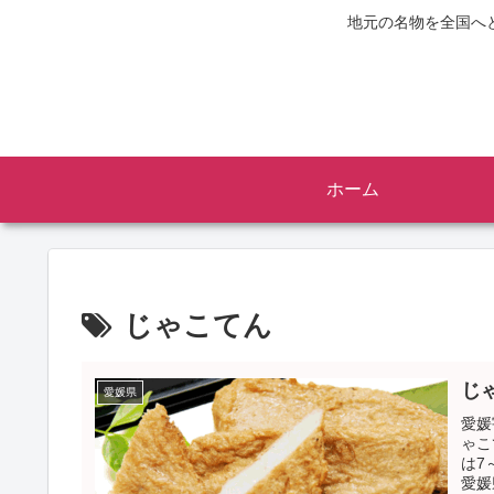
地元の名物を全国へ
ホーム
じゃこてん
じ
愛媛県
愛媛
ゃこ
は7
愛媛