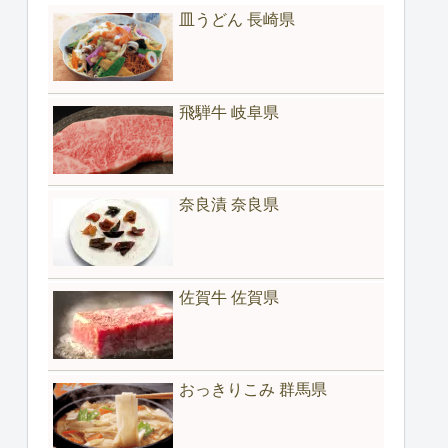
皿うどん 長崎県
飛騨牛 岐阜県
奈良漬 奈良県
佐賀牛 佐賀県
おっきりこみ 群馬県