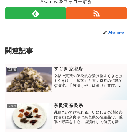
Akamiyaをフォローする
Akamiya
関連記事
すぐき 京都府
京都府
京都上賀茂の伝統的な漬け物すぐきとは
すぐきは、「酸茎」と書く京都の伝統的
な漬物。千枚漬けやしば漬けと並び、京
都の三大漬け物の一つです。原材料の酸
茎菜（「すぐきな」、もしくは「すぐき
かぶら」）は、カブの変種で11月頃から
収穫される冬の作物です...
奈良漬 奈良県
奈良県
丹精こめて作られる、いにしえの漬物奈
良漬とは奈良漬は奈良県の名産品で、瓜
系の野菜を中心に塩漬けして何度も新し
い酒かすに漬け替えながら丹精こめて作
られる漬物です。奈良漬の歴史は大変古