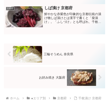
く、今より1300年以上も前から存在して
いたと伝えられていま...
しば漬け 京都府
京都府
鮮やかな赤紫色が印象的な京都伝統の漬
け物しば漬けとは漢字で書くと「柴漬
け」。「ふしづけ」とも呼ばれ、千枚漬
けやしば漬けと並び、京都の三大漬物の
一つです。まず特徴的なのが、鮮やかな
赤紫色。これは赤紫のシソの色素による
ものです。もともと、このシ...
三輪そうめん 奈良県
お好み焼き 大阪府
ホーム
●エリア別
京都府
千枚漬け 京都府