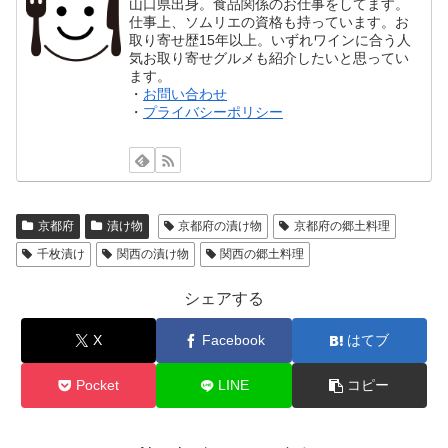
山口県出身。食品関係のお仕事をしてます。
仕事上、ソムリエの資格も持っています。お
取り寄せ歴15年以上。いずれワインに合う人
気お取り寄せグルメも紹介したいと思ってい
ます。
・
お問い合わせ
・
プライバシーポリシー
京都府
漬け物
京都府の漬け物
京都府の郷土料理
千枚漬け
関西の漬け物
関西の郷土料理
シェアする
X
Facebook
はてブ
Pocket
LINE
コピー