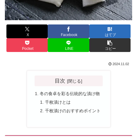
X
Facebook
はてブ
Pocket
LINE
コピー
2024.11.02
目次
冬の食卓を彩る伝統的な漬け物
千枚漬けとは
千枚漬けのおすすめポイント