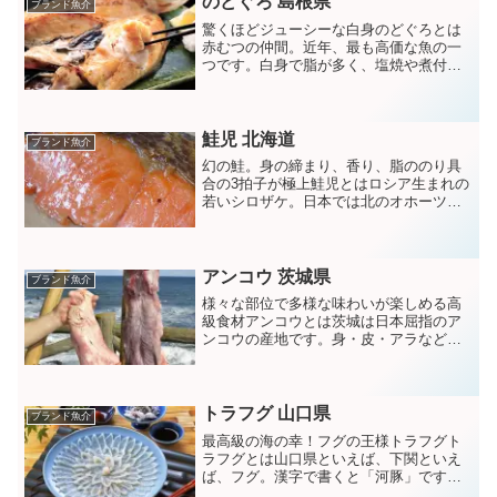
のどぐろ 島根県
ブランド魚介
驚くほどジューシーな白身のどぐろとは
赤むつの仲間。近年、最も高価な魚の一
つです。白身で脂が多く、塩焼や煮付け
では最高の味。主に日本海側で水揚げさ
れますが、ブランド魚としては島根県西
部浜田市が有名。非常に希少な魚なの
で、市場にでまわることは希...
鮭児 北海道
ブランド魚介
幻の鮭。身の締まり、香り、脂ののり具
合の3拍子が極上鮭児とはロシア生まれの
若いシロザケ。日本では北のオホーツク
海沿岸の知床、斜里、羅臼で獲れ、通常
の鮭と比較して脂肪分が極めて高いで
す。鮭児は最高級の魚介食材で、なんと
いっても非常に希少。幻の...
アンコウ 茨城県
ブランド魚介
様々な部位で多様な味わいが楽しめる高
級食材アンコウとは茨城は日本屈指のア
ンコウの産地です。身・皮・アラなど部
位ごとにそれぞれの味わいや歯ごたえに
特徴があり、酒のつまみやごはんのお供
に大活躍です。普段あまり食べません
が、それでも日本人なら一度...
トラフグ 山口県
ブランド魚介
最高級の海の幸！フグの王様トラフグト
ラフグとは山口県といえば、下関といえ
ば、フグ。漢字で書くと「河豚」です
が、これは豚ほど（豚より）美味しい魚