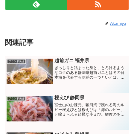
Akamiya
関連記事
越前ガニ 福井県
ブランド魚介
ぎっしりと詰まった身と、とろけるよう
なコクのある蟹味噌越前ガニとは冬の日
本海を代表する味覚の一つといえば、カ
ニ。福井県沖で取れたズワイガニの、特
にオスのことを越前ガニと言い、昔から
この地域ではとても重宝されてきまし
た。ちなみにメスは「せいこ...
桜えび 静岡県
ブランド魚介
富士山のお膝元、駿河湾で獲れる海のル
ビー桜えびとは桜えびは「海のルビー」
と喩えられる綺麗な小えび。鮮度のある
うちは透き通った色に赤い斑点模様が輝
き宝石みたいで、名前の如く、茹でると
桜色になり、とても美しいです。漁獲は
春と秋しか許されておらず...