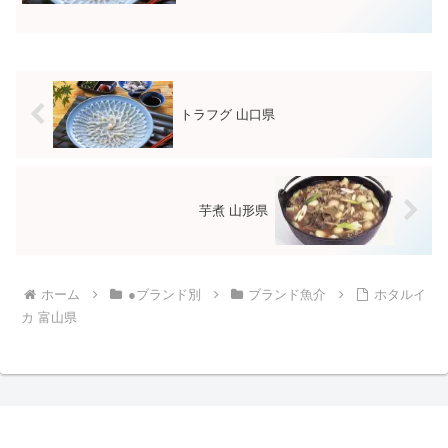
という事が由来だとか・・・。また、地
元下関では「フグ」ではなく、福をもた
らすということから「フク」...
トラフグ 山口県
芋煮 山形県
ホーム
●ブランド別
ブランド魚介
ホタルイ
カ 富山県