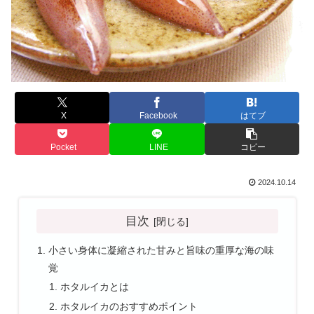
X
Facebook
はてブ
Pocket
LINE
コピー
2024.10.14
目次
小さい身体に凝縮された甘みと旨味の重厚な海の味
覚
ホタルイカとは
ホタルイカのおすすめポイント