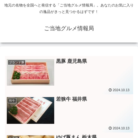
地元の名物を全国へと発信する「ご当地グルメ情報局」。あなたのお気に入り
の逸品がきっと見つかるはずです！
ご当地グルメ情報局
黒豚 鹿児島県
ブランド豚
2024.10.13
若狭牛 福井県
和牛
2024.10.13
ゆば豚まん 栃木県