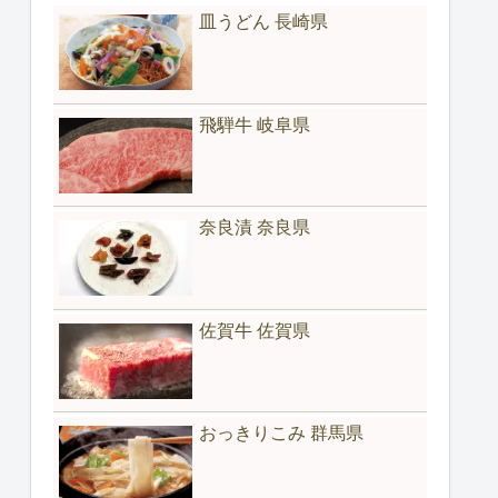
皿うどん 長崎県
飛騨牛 岐阜県
奈良漬 奈良県
佐賀牛 佐賀県
おっきりこみ 群馬県