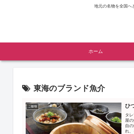
地元の名物を全国へ
ホーム
東海のブランド魚介
ひ
ご飯物
タレ
屋の
自の
れ、