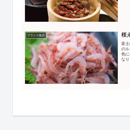
桜
ブランド魚介
富士
のル
色に
なり