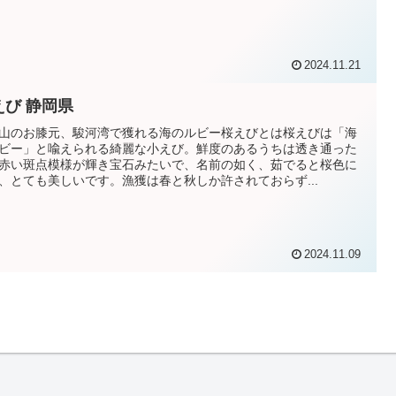
2024.11.21
えび 静岡県
山のお膝元、駿河湾で獲れる海のルビー桜えびとは桜えびは「海
ビー」と喩えられる綺麗な小えび。鮮度のあるうちは透き通った
赤い斑点模様が輝き宝石みたいで、名前の如く、茹でると桜色に
、とても美しいです。漁獲は春と秋しか許されておらず...
2024.11.09