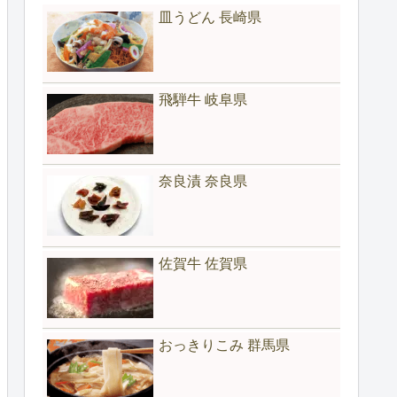
皿うどん 長崎県
飛騨牛 岐阜県
奈良漬 奈良県
佐賀牛 佐賀県
おっきりこみ 群馬県